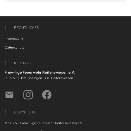
RECHTLICHES
Impressum
Datenschutz
KONTAKT
Freiwillige Feuerwehr Reiterswiesen e.V.
D-97688 Bad Kissingen - OT: Reiterswiesen
email
COPYRIGHT
© 2026 - Freiwillige Feuerwehr Reiterswiesen e.V.