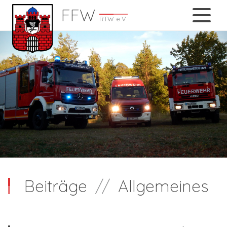
FFW
RTW e.V.
Beiträge
//
Allgemeines