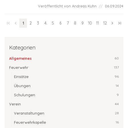
Veröffentlicht von Andreas Kuhn
06.09.2024
first_page
chevron_left
1
2
3
4
5
6
7
8
9
10
11
12
chevron_right
last_page
Kategorien
Allgemeines
60
Feuerwehr
137
Einsätze
96
Übungen
14
Schulungen
9
Verein
44
Veranstaltungen
28
Feuerwehrkapelle
16