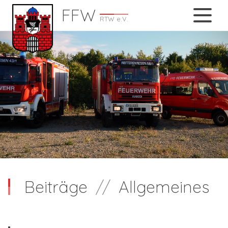
FFW
RTW e.V.
Beiträge
//
Allgemeines