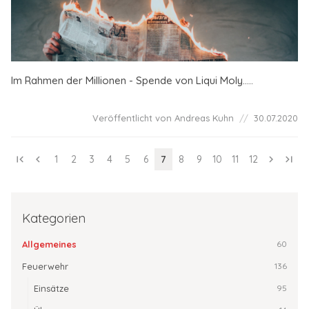
Im Rahmen der Millionen - Spende von Liqui Moly.....
Veröffentlicht von Andreas Kuhn
30.07.2020
first_page
chevron_left
1
2
3
4
5
6
7
8
9
10
11
12
chevron_right
last_page
Kategorien
Allgemeines
60
Feuerwehr
136
Einsätze
95