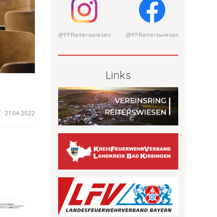
@FFReiterswiesen
@FFReiterswiesen
Links
21.04.2022