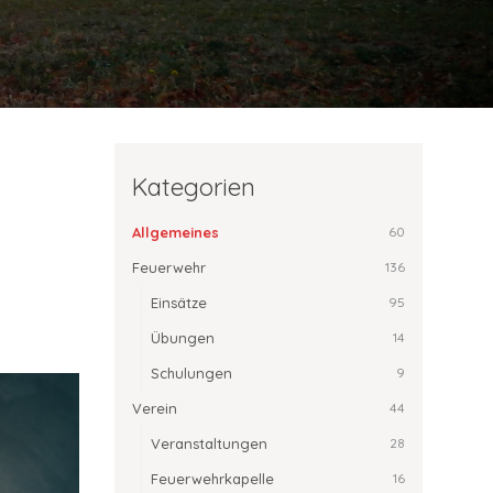
Kategorien
Allgemeines
60
Feuerwehr
136
Einsätze
95
Übungen
14
Schulungen
9
Verein
44
Veranstaltungen
28
Feuerwehrkapelle
16