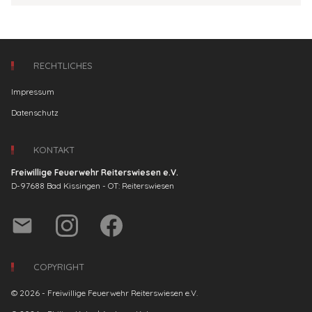
RECHTLICHES
Impressum
Datenschutz
KONTAKT
Freiwillige Feuerwehr Reiterswiesen e.V.
D-97688 Bad Kissingen - OT: Reiterswiesen
email
COPYRIGHT
© 2026 - Freiwillige Feuerwehr Reiterswiesen e.V.