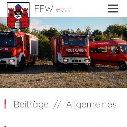
FFW
RTW e.V.
Beiträge
//
Allgemeines