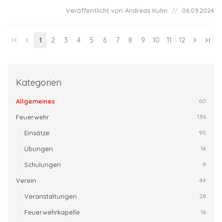
Veröffentlicht von Andreas Kuhn
06.09.2024
first_page
chevron_left
1
2
3
4
5
6
7
8
9
10
11
12
chevron_right
last_page
Kategorien
Allgemeines
60
Feuerwehr
136
Einsätze
95
Übungen
14
Schulungen
9
Verein
44
Veranstaltungen
28
Feuerwehrkapelle
16