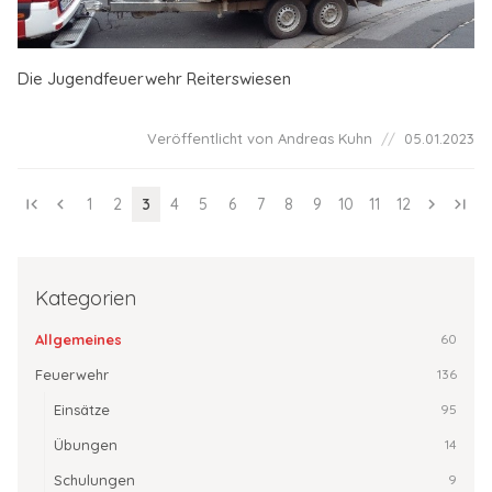
Die Jugendfeuerwehr Reiterswiesen
Veröffentlicht von Andreas Kuhn
05.01.2023
first_page
chevron_left
1
2
3
4
5
6
7
8
9
10
11
12
chevron_right
last_page
Kategorien
Allgemeines
60
Feuerwehr
136
Einsätze
95
Übungen
14
Schulungen
9