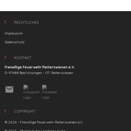
RECHTLICHES
Impressum
Datenschutz
KONTAKT
Freiwillige Feuerwehr Reiterswiesen e.V.
D-97688 Bad Kissingen - OT: Reiterswiesen
email
COPYRIGHT
© 2026 - Freiwillige Feuerwehr Reiterswiesen e.V.
© 2026 - Philipp Kuhn | Andreas Kuhn