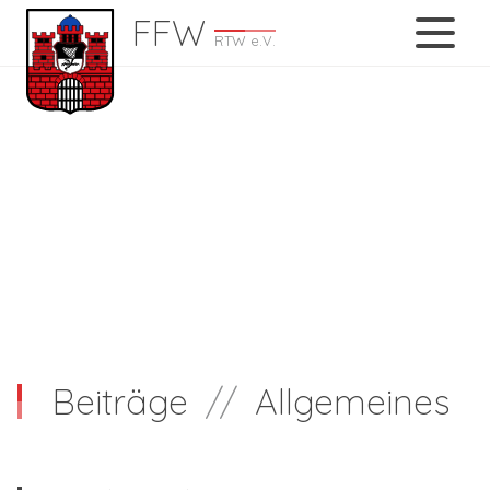
FFW
RTW e.V.
Beiträge
//
Allgemeines